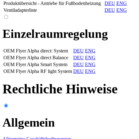
Produktübersicht - Antriebe für Fußbodenheizung
DEU
ENG
Ventiladapterliste
DEU
ENG
Einzelraumregelung
OEM Flyer Alpha direct: System
DEU
ENG
OEM Flyer Alpha direct Balance
DEU
ENG
OEM Flyer Alpha Smart System
DEU
ENG
OEM Flyer Alpha RF light System
DEU
ENG
Rechtliche Hinweise
Allgemein
Allgemeine Geschäftsbedingungen