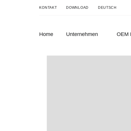
KONTAKT
DOWNLOAD
DEUTSCH
DEUTSCH
ENGLISH
Home
Unternehmen
OEM P
FRANÇAIS
Über uns
Historie
Leitbild
Nachhaltigkeit
Presse