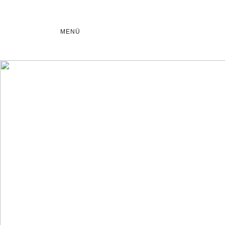
MENÜ
Unsere Technik 
Ihre Produkte
Full-Service und individuelle Lösungen nach Maß