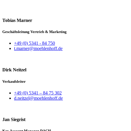
Tobias Marner
Geschäftsleitung Vertrieb & Marketing
+49 (0) 5341 - 84 750
t.marner@moehlenhoff.de
Dirk Neitzel
Verkaufsleiter
+49 (0) 5341 – 84 75 302
d.neitzel@moehlenhoff.de
Jan Siegrist
Key Account Manager DACH