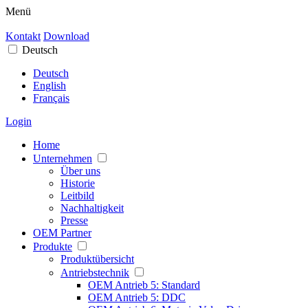
Menü
Kontakt
Download
Deutsch
Deutsch
English
Français
Login
Home
Unternehmen
Über uns
Historie
Leitbild
Nachhaltigkeit
Presse
OEM Partner
Produkte
Produktübersicht
Antriebstechnik
OEM Antrieb 5: Standard
OEM Antrieb 5: DDC