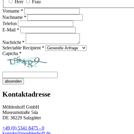
Herr
Frau
Vorname
*
Nachname
*
Telefon
E-Mail
*
Nachricht
*
Selectable Recipient
*
Captcha
*
absenden
Kontaktadresse
Möhlenhoff GmbH
Museumstraße 54a
DE 38229 Salzgitter
+49 (0) 5341 8475 - 0
kontakt@moehlenhoff.de