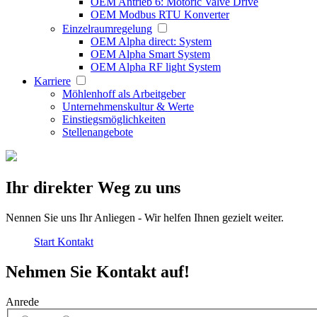
OEM Antrieb 6: Motoric Valve Drive
OEM Modbus RTU Konverter
Einzelraumregelung
OEM Alpha direct: System
OEM Alpha Smart System
OEM Alpha RF light System
Karriere
Möhlenhoff als Arbeitgeber
Unternehmenskultur & Werte
Einstiegsmöglichkeiten
Stellenangebote
Ihr direkter Weg zu uns
Nennen Sie uns Ihr Anliegen - Wir helfen Ihnen gezielt weiter.
Start
Kontakt
Nehmen Sie Kontakt auf!
Anrede