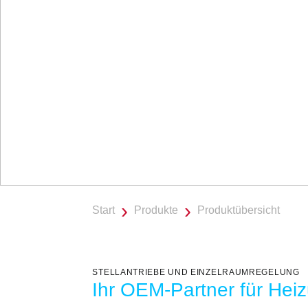
Marktführer
Innovative Technik verbunden mit
herausragendem Design - setzen Sie auf
Qualität vom Marktführer.
Start
Produkte
Produktübersicht
STELLANTRIEBE UND EINZELRAUMREGELUNG
Ihr OEM-Partner für Hei