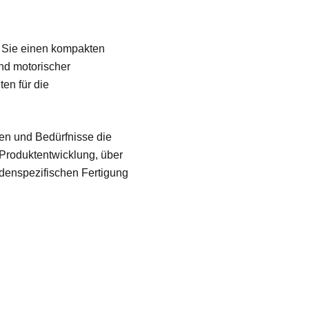
 Sie einen kompakten
nd motorischer
en für die
gen und Bedürfnisse die
 Produkt
entwicklung, über
nden
spezifischen Fertigung