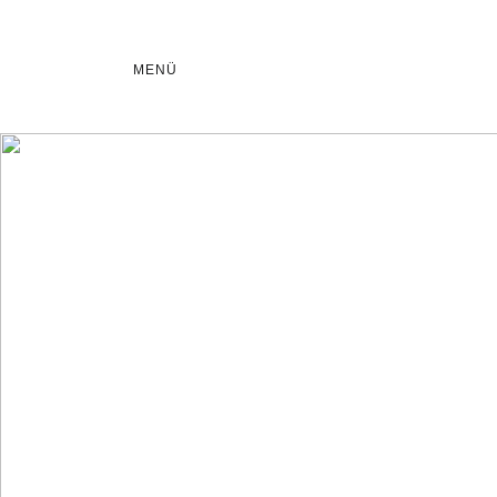
MENÜ
Raumklima zum
Wohlfühlen
Mit zukunftsweisenden Technologien sorgen wir