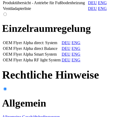
Produktübersicht - Antriebe für Fußbodenheizung
DEU
ENG
Ventiladapterliste
DEU
ENG
Einzelraumregelung
OEM Flyer Alpha direct: System
DEU
ENG
OEM Flyer Alpha direct Balance
DEU
ENG
OEM Flyer Alpha Smart System
DEU
ENG
OEM Flyer Alpha RF light System
DEU
ENG
Rechtliche Hinweise
Allgemein
Allgemeine Geschäftsbedingungen